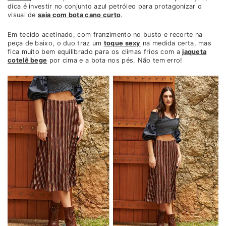
dica é investir no conjunto azul petróleo para protagonizar o
visual de
saia com bota cano curto
.
Em tecido acetinado, com franzimento no busto e recorte na
peça de baixo, o duo traz um
toque sexy
na medida certa, mas
fica muito bem equilibrado para os climas frios com a
jaqueta
cotelê bege
por cima e a bota nos pés. Não tem erro!