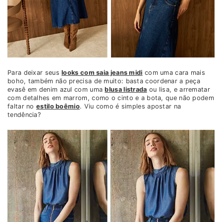
Para deixar seus
looks com saia jeans midi
com uma cara mais
boho, também não precisa de muito: basta coordenar a peça
evasê em denim azul com uma
blusa listrada
ou lisa, e arrematar
com detalhes em marrom, como o cinto e a bota, que não podem
faltar no
estilo boêmio
. Viu como é simples apostar na
tendência?