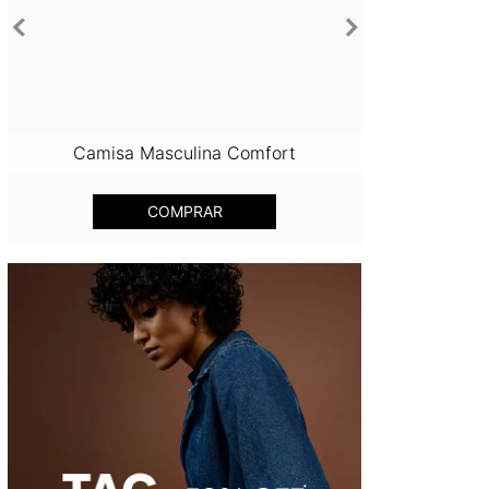
Anterior
Próximo
Camisa Masculina Comfort
Calça Jeans 
COMPRAR
COM