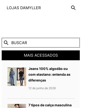
LOJAS DAMYLLER
MAIS ACESSADOS
Jeans 100% algodão ou
com elastano: entenda as
diferenças
Publicado em
12 de junho de 
12 de junho de 2026
7 tipos de calça masculina