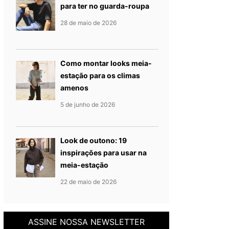
para ter no guarda-roupa
Publicado em
28 de maio de 2
28 de maio de 2026
Como montar looks meia-
estação para os climas
amenos
Publicado em
5 de junho de 20
5 de junho de 2026
Look de outono: 19
inspirações para usar na
meia-estação
Publicado em
22 de junho de 2
22 de maio de 2026
ASSINE NOSSA NEWSLETTER