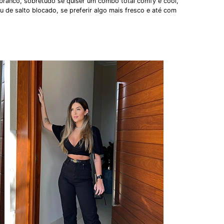
branco, sobretudo se quiser um combo total comfy e cool,
ou de salto blocado, se preferir algo mais fresco e até com