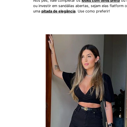
Nos pés, vale completar os
looks com tênis preto
ou 
ou investir em sandálias abertas, sejam elas flatform 
uma
pitada de elegância
. Use como preferir!