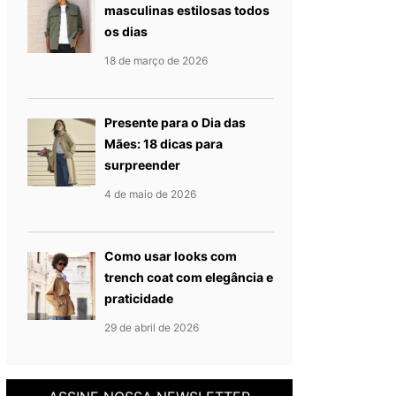
masculinas estilosas todos
os dias
Publicado em
18 de março de
18 de março de 2026
Presente para o Dia das
Mães: 18 dicas para
surpreender
Publicado em
7 de maio de 202
4 de maio de 2026
Como usar looks com
trench coat com elegância e
praticidade
Publicado em
29 de abril de 20
29 de abril de 2026