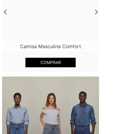
Anterior
Próximo
Camisa Masculina Comfort
Calça J
COMPRAR