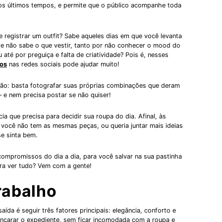
s últimos tempos, e permite que o público acompanhe toda
 registrar um outfit? Sabe aqueles dias em que você levanta
r e não sabe o que vestir, tanto por não conhecer o mood do
 até por preguiça e falta de criatividade? Pois é, nesses
sos
nas redes sociais pode ajudar muito!
ção: basta fotografar suas próprias combinações que deram
– e nem precisa postar se não quiser!
a que precisa para decidir sua roupa do dia. Afinal, às
 você não tem as mesmas peças, ou queria juntar mais ideias
se sinta bem.
 compromissos do dia a dia, para você salvar na sua pastinha
pra ver tudo? Vem com a gente!
trabalho
ída é seguir três fatores principais: elegância, conforto e
encarar o expediente, sem ficar incomodada com a roupa e