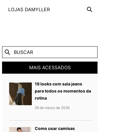
LOJAS DAMYLLER
MAIS ACESSADOS
19 looks com saia jeans
para todos os momentos da
rotina
Publicado em
26 de março de
26 de março de 2026
Como usar camisas