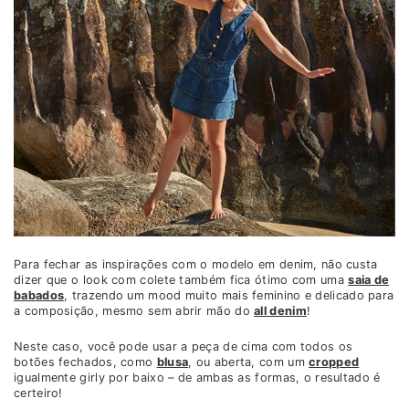
Para fechar as inspirações com o modelo em denim, não custa
dizer que o look com colete também fica ótimo com uma
saia de
babados
, trazendo um mood muito mais feminino e delicado para
a composição, mesmo sem abrir mão do
all denim
!
Neste caso, você pode usar a peça de cima com todos os
botões fechados, como
blusa
, ou aberta, com um
cropped
igualmente girly por baixo – de ambas as formas, o resultado é
certeiro!