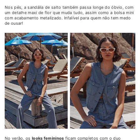
Nos pés, a sandália de salto também passa longe do óbvio, com
um detalhe maxi de flor que muda tudo, assim como a bolsa mini
com acabamento metalizado. Infalível para quem não tem medo
de ousar!
No verão, os
looks femininos
ficam completos com o duo