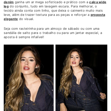
denim
ganha um ar mega sofisticado e prático com a
calça wide
leg
do conjunto, tudo em lavagem escura. Para melhorar, o
tecido ainda conta com linho, que deixa o caimento muito mais
leve, além de trazer textura para as peças e reforçar a
proposta
elegante
do visual.
Seja com rasteirinha para um almoço de sábado ou com uma
sandália de salto para o trabalho ou para um jantar especial, a
aposta é sempre infalível!