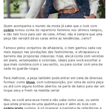
Quem acompanha o mundo da moda já sabe que o look com
colete
tomou conta do repertório feminino nos últimos tempos,
e não tem hora para sair de cena. Afinal, não é sempre que uma
peça tão versátil dá as caras entre as tendências, certo?
Famoso pelos conjuntos de alfaiataria, o item ganhou cada vez
mais espaço nas produções das fashionistas, e ultrapassou a
barreira das propostas clássicas: hoje, ele já conta com versões
em jeans, estampadas e coloridas, ideais para você escolher a
que mais combina com o seu estilo, ou para contar com uma de
cada no guarda-roupa.
Para melhorar, a peça também pode entrar em cena de diversas
formas: como
blusa
, com sobreposição, por cima de outra peça
ou até com alguns botões abertos na parte de baixo para dar um
toque sexy e fresh na medida certa!
Mas, se você ama essa trend e não sabe como usar, ou sente
que ainda precisa de uma ajudinha para ir além do look com
colete preto
curinga, é só preparar a pastinha de referências e