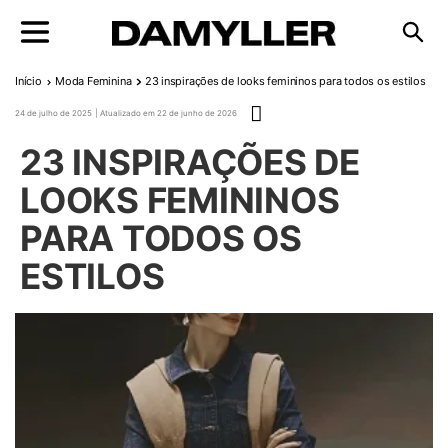
Pular para o conteúdo
Início
Moda Feminina
23 inspirações de looks femininos para todos os estilos
Publicado em
24 de julho de 2025
22 de junho de 2026
23 INSPIRAÇÕES DE
LOOKS FEMININOS
PARA TODOS OS
ESTILOS