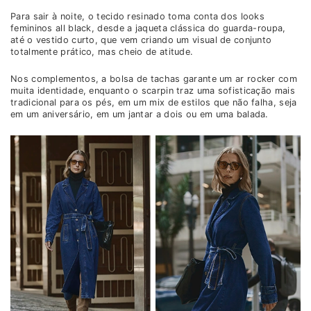
Para sair à noite, o tecido resinado toma conta dos looks
femininos all black, desde a jaqueta clássica do guarda-roupa,
até o vestido curto, que vem criando um visual de conjunto
totalmente prático, mas cheio de atitude.
Nos complementos, a bolsa de tachas garante um ar rocker com
muita identidade, enquanto o scarpin traz uma sofisticação mais
tradicional para os pés, em um mix de estilos que não falha, seja
em um aniversário, em um jantar a dois ou em uma balada.