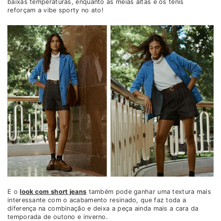
baixas temperaturas, enquanto as meias altas e os tênis
reforçam a vibe sporty no ato!
E o
look com short jeans
também pode ganhar uma textura mais
interessante com o acabamento resinado, que faz toda a
diferença na combinação e deixa a peça ainda mais a cara da
temporada de outono e inverno.