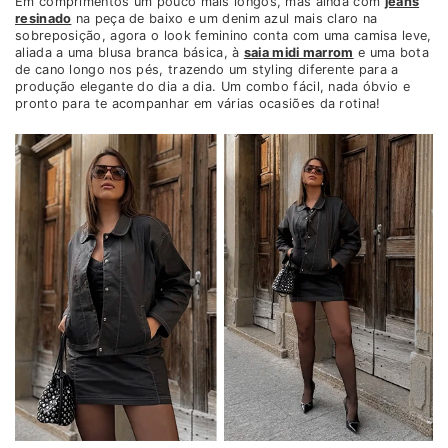
Em comprimentos um pouco mais longos, mas ainda com
jeans
resinado
na peça de baixo e um denim azul mais claro na
sobreposição, agora o look feminino conta com uma camisa leve,
aliada a uma blusa branca básica, à
saia midi marrom
e uma bota
de cano longo nos pés, trazendo um styling diferente para a
produção elegante do dia a dia. Um combo fácil, nada óbvio e
pronto para te acompanhar em várias ocasiões da rotina!