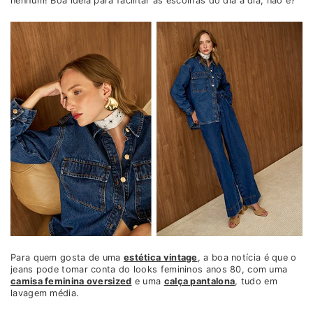
nenhum! Boa ideia para facilitar as escolhas do dia a dia, não é?
Para quem gosta de uma
estética vintage
, a boa notícia é que o
jeans pode tomar conta do looks femininos anos 80​, com uma
camisa feminina oversized
e uma
calça pantalona
, tudo em
lavagem média.