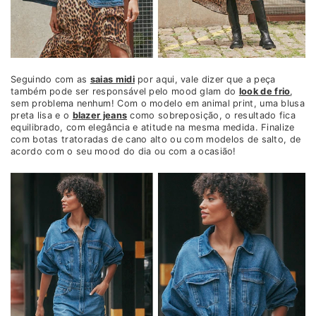
Seguindo com as
saias midi
por aqui, vale dizer que a peça
também pode ser responsável pelo mood glam do
look de frio
,
sem problema nenhum! Com o modelo em animal print, uma blusa
preta lisa e o
blazer jeans
como sobreposição, o resultado fica
equilibrado, com elegância e atitude na mesma medida. Finalize
com botas tratoradas de cano alto ou com modelos de salto, de
acordo com o seu mood do dia ou com a ocasião!