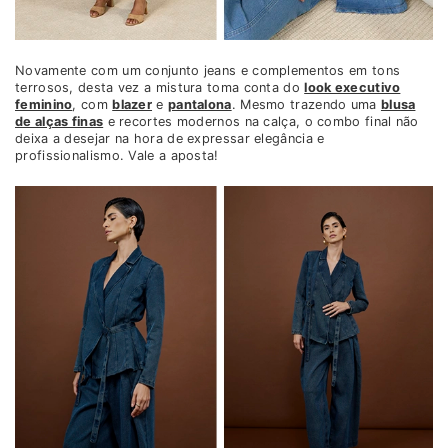
Novamente com um conjunto jeans e complementos em tons
terrosos, desta vez a mistura toma conta do
look executivo
feminino
, com
blazer
e
pantalona
. Mesmo trazendo uma
blusa
de alças finas
e recortes modernos na calça, o combo final não
deixa a desejar na hora de expressar elegância e
profissionalismo. Vale a aposta!