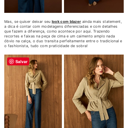
Mas, se quiser deixar seu
look com blazer
ainda mais statement,
a dica é contar com modelagens diferenciadas e com detalhes
que fazem a diferença, como acontece por aqui. Trazendo
recortes e faixas na peça de cima e um caimento amplo nada
óbvio na calça, o duo transita perfeitamente entre o tradicional e
o fashionista, tudo com praticidade de sobra!
Salvar