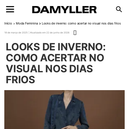
Pular para o conteúdo
Início
Moda Feminina
Looks de inverno: como acertar no visual nos dias frios
Publicado em
18 de março de 2025
22 de junho de 2026
LOOKS DE INVERNO:
COMO ACERTAR NO
VISUAL NOS DIAS
FRIOS