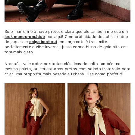
Se o marrom é o novo preto, é claro que ele também merece um
look monocromático
por aqui! Com praticidade de sobra, o duo
de jaqueta e
calça boot cut
em sarja cotelê transmite
perfeitamente a vibe invernal, junto com a blusa de gola alta em
tom mais claro.
Nos pés, vale optar por botas clássicas de salto também na
mesma paleta, ou em coturnos pretos com solado tratorado para
criar uma proposta mais pesada e urbana. Use como preferir!