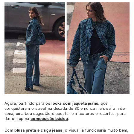
Agora, partindo para os
looks com jaqueta jeans
, que
conquistaram o street na década de 80 e nunca mais saíram de
cena, uma boa sugestão é apostar em texturas e recortes, para
dar um up na
composição básica
.
Com
blusa preta
e
calça jeans
, o visual já funcionaria muito bem,