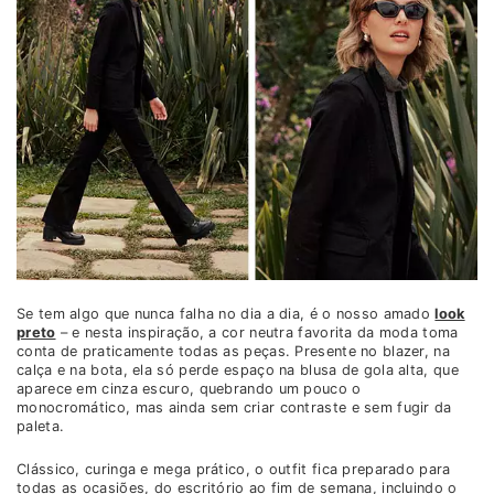
Se tem algo que nunca falha no dia a dia, é o nosso amado
look
preto
– e nesta inspiração, a cor neutra favorita da moda toma
conta de praticamente todas as peças. Presente no blazer, na
calça e na bota, ela só perde espaço na blusa de gola alta, que
aparece em cinza escuro, quebrando um pouco o
monocromático, mas ainda sem criar contraste e sem fugir da
paleta.
Clássico, curinga e mega prático, o outfit fica preparado para
todas as ocasiões, do escritório ao fim de semana, incluindo o