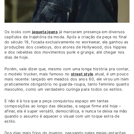
Os looks com
jaqueta jeans
já marcaram presença em diversos
capítulos da trajetória da moda. Após a criação da peça no final
do século 19, focada exclusivamente no workwear, ela ganhou as
produções dos cowboys, dos atores de Hollywood, dos hippies
e dos rebeldes dos movimentos punk e grunge, até chegar nos
dias de hoje.
Porém, vale dizer que, mesmo com uma longa história pra contar,
o modelo trucker, mais famoso no
street style
atual, é um pouco
mais recente: lançado em meados dos anos 60, ele virou um item
praticamente obrigatório no guarda-roupa, tanto feminino quanto
masculino, como um verdadeiro curinga para todos os estilos.
E não é à toa que a peça conquistou espaço em tantas
composições ao longo das décadas, e segue firme até hoje –
afinal, ela é super versátil, democrática, e nunca te deixa na mão
quando o assunto é aquecer o visual com um toque extra de
estilo.
Dos dias mais frios do inverno, passando pelas meias-estações,