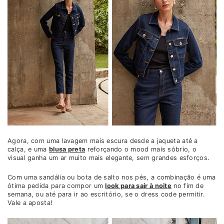
Agora, com uma lavagem mais escura desde a jaqueta até a
calça, e uma
blusa preta
reforçando o mood mais sóbrio, o
visual ganha um ar muito mais elegante, sem grandes esforços.
Com uma sandália ou bota de salto nos pés, a combinação é uma
ótima pedida para compor um
look para sair à noite
no fim de
semana, ou até para ir ao escritório, se o dress code permitir.
Vale a aposta!