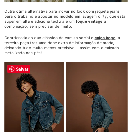
Outra ótima alternativa para inovar no look com jaqueta jeans
para o trabalho é apostar no modelo em lavagem dirty, que está
super em alta e adiciona textura e um
toque vintage
à
combinação, sem precisar de muito.
Coordenada ao duo clássico de camisa social e
calça bege
, a
terceira peça traz uma dose extra de informação de moda,
deixando tudo muito menos previsível – assim com o calçado
metalizado nos pés!
Salvar