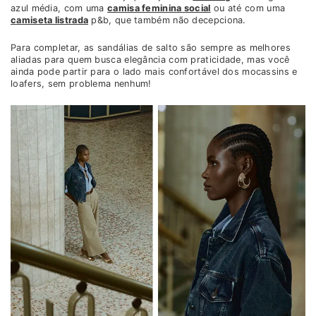
azul média, com uma
camisa feminina social
ou até com uma
camiseta listrada
p&b, que também não decepciona.
Para completar, as sandálias de salto são sempre as melhores
aliadas para quem busca elegância com praticidade, mas você
ainda pode partir para o lado mais confortável dos mocassins e
loafers, sem problema nenhum!