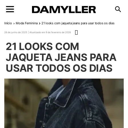
Pular para o conteúdo
Início
Moda Feminina
21 looks com jaqueta jeans para usar todos os dias
Publicado em
26 de junho de 2025
9 de fevereiro de 2026
21 LOOKS COM
JAQUETA JEANS PARA
USAR TODOS OS DIAS