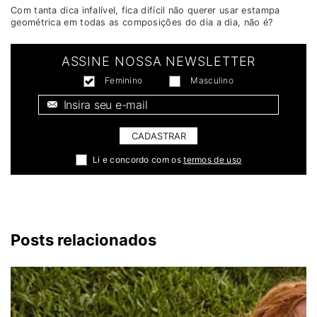
Com tanta dica infalível, fica difícil não querer usar estampa
geométrica em todas as composições do dia a dia, não é?
ASSINE NOSSA NEWSLETTER
Feminino
Masculino
E-mail *
CADASTRAR
Li e concordo com os
termos de uso
Posts relacionados