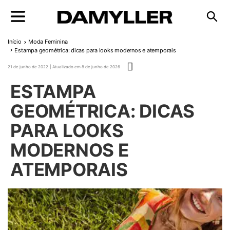
Pular para o conteúdo
Início
Moda Feminina
Estampa geométrica: dicas para looks modernos e atemporais
Publicado em
21 de junho de 2022
8 de junho de 2026
ESTAMPA
GEOMÉTRICA: DICAS
PARA LOOKS
MODERNOS E
ATEMPORAIS