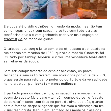
Ele pode até dividir opiniões no mundo da moda, mas não tem
como negar: o look com sapatilha voltou com tudo para as
tendências atuais e vem ganhando cada vez mais espaço no
street style
ao redor do globo!
O calçado, que surgiu junto com o ballet, passou a ser usado na
rua apenas em meados de 1950, quando o modelo Cinderela foi
utilizado por Audrey Hepburn, e virou uma verdadeira febre entre
as mulheres da época.
Sem sair completamente de cena desde então, os pares
fechados e sem salto tiveram uma nova onda por volta de 2006,
o que serviu para reforçar o poder do conforto e da versatilidade
na hora de compor
looks femininos estilosos
.
E partindo para os dias de hoje, as sapatilhas acompanham o
boom do sapato Mary Jane – também conhecido como “sapato
de boneca” – tanto com tiras na parte de cima dos pés, quanto
com o famoso shape slingback que faz toda a diferença em um
visual fashionista. Isso, claro, somado aos modelos clássicos