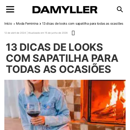
Pular para o conteúdo
Início
Moda Feminina
13 dicas de looks com sapatilha para todas as ocasiões
Publicado em
12 de abril de 2024
15 de junho de 2026
13 DICAS DE LOOKS
COM SAPATILHA PARA
TODAS AS OCASIÕES