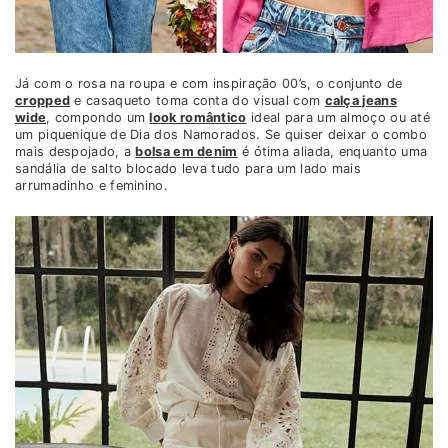
Já com o rosa na roupa e com inspiração 00’s, o conjunto de
cropped
e casaqueto toma conta do visual com
calça jeans
wide
, compondo um
look romântico
ideal para um almoço ou até
um piquenique de Dia dos Namorados. Se quiser deixar o combo
mais despojado, a
bolsa em denim
é ótima aliada, enquanto uma
sandália de salto blocado leva tudo para um lado mais
arrumadinho e feminino.