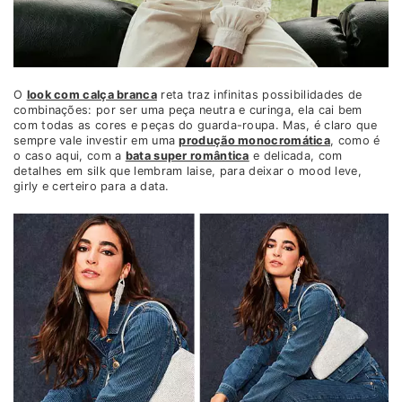
O
look com calça branca
reta traz infinitas possibilidades de
combinações: por ser uma peça neutra e curinga, ela cai bem
com todas as cores e peças do guarda-roupa. Mas, é claro que
sempre vale investir em uma
produção monocromática
, como é
o caso aqui, com a
bata super romântica
e delicada, com
detalhes em silk que lembram laise, para deixar o mood leve,
girly e certeiro para a data.