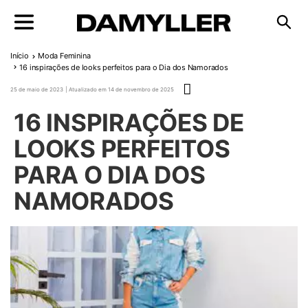
Pular para o conteúdo
Início
Moda Feminina
16 inspirações de looks perfeitos para o Dia dos Namorados
Publicado em
25 de maio de 2023
14 de novembro de 2025
16 INSPIRAÇÕES DE
LOOKS PERFEITOS
PARA O DIA DOS
NAMORADOS