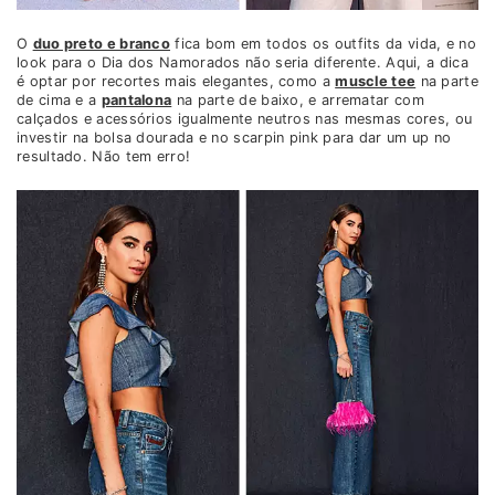
O
duo preto e branco
fica bom em todos os outfits da vida, e no
look para o Dia dos Namorados não seria diferente. Aqui, a dica
é optar por recortes mais elegantes, como a
muscle tee
na parte
de cima e a
pantalona
na parte de baixo, e arrematar com
calçados e acessórios igualmente neutros nas mesmas cores, ou
investir na bolsa dourada e no scarpin pink para dar um up no
resultado. Não tem erro!