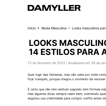
Pular para o conteúdo
Início
Moda Masculina
Looks masculinos para 
LOOKS MASCULIN
14 ESTILOS PARA 
Publicado em
13 de fevereiro de 2023
29 de jan
Quer fugir das fantasias, mas não sabe por onde com
ficar tranquilo, porque chegou o momento de resolve
É certo que não tem nenhum segredo nem fórmula mágic
mas algumas dicas sempre caem bem, sobretudo quand
esgotou sua criatividade para compor outfits antes me