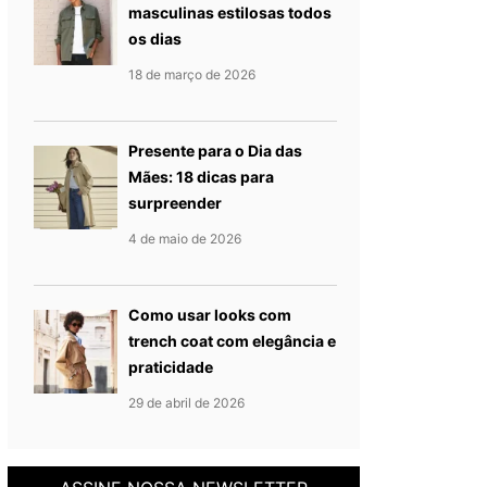
masculinas estilosas todos
os dias
Publicado em
18 de março de
18 de março de 2026
Presente para o Dia das
Mães: 18 dicas para
surpreender
Publicado em
7 de maio de 202
4 de maio de 2026
Como usar looks com
trench coat com elegância e
praticidade
Publicado em
29 de abril de 20
29 de abril de 2026