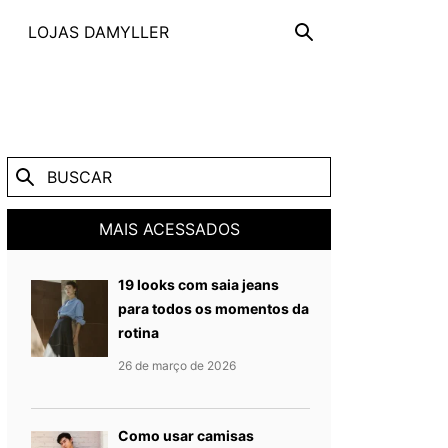
LOJAS DAMYLLER
MAIS ACESSADOS
19 looks com saia jeans
para todos os momentos da
rotina
Publicado em
26 de março de
26 de março de 2026
Como usar camisas