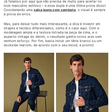
Já falamos por aqui que não precisa de muito para acertar no
look masculino estiloso – e essa dupla é uma ótima prova disso!
Coordenando uma
calça jeans com camiseta
, o visual é sempre
à prova de erros.
Mas, para deixar tudo mais interessante, a dica é investir em
shapes e tecidos diferenciados, como é o caso aqui. Com a
modelagem ampla e a textura listrada na peça de cima, e o
aspecto vintage do denim, o resultado ganha novos ares sem
nenhum esforço. Por fim, basta incluir um tênis branco ou um
dockside marrom, de acordo com o seu mood, e pronto!