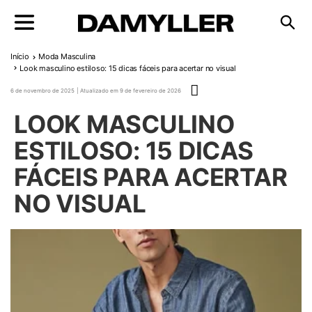
Pular para o conteúdo
Início
Moda Masculina
Look masculino estiloso: 15 dicas fáceis para acertar no visual
Publicado em
6 de novembro de 2025
9 de fevereiro de 2026
LOOK MASCULINO
ESTILOSO: 15 DICAS
FÁCEIS PARA ACERTAR
NO VISUAL