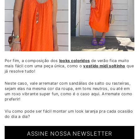
Por fim, a composição dos
looks coloridos
de verão fica muito
mais fácil com uma peça única, como o
vestido midi soltinho
que
já resolve tudo!
Neste caso, vale arrematar com sandálias de salto ou rasteiras,
sejam elas na mesma cor da roupa, em tons neutros, ou até em
um roxo vibrante super fun, como é o caso aqui. Arremate como
preferir!
Viu como pode ser fácil montar um look laranja pra cada ocasião
do dia a dia?
ASSINE NOSSA NEWSLETTER