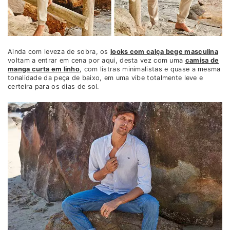
Ainda com leveza de sobra, os
looks com calça bege masculina
voltam a entrar em cena por aqui, desta vez com uma
camisa de
manga curta em linho
, com listras minimalistas e quase a mesma
tonalidade da peça de baixo, em uma vibe totalmente leve e
certeira para os dias de sol.