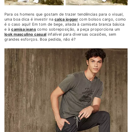
Para os homens que gostam de trazer tendências para o visual,
uma boa dica é investir na
calça jogger
com bolsos cargo, como
é o caso aqui! Em tom de bege, aliada à camiseta branca básica
e à
camisa jeans
como sobreposição, a peça proporciona um
look masculino casual
infalível para diversas ocasiões, sem
grandes esforços. Boa pedida, não é?