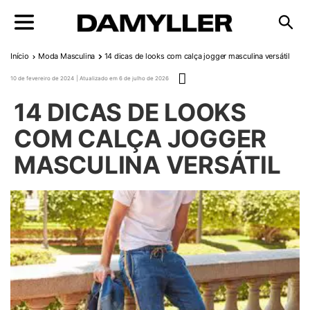
Pular para o conteúdo
Início
Moda Masculina
14 dicas de looks com calça jogger masculina versátil
Publicado em
10 de fevereiro de 2024
6 de julho de 2026
14 DICAS DE LOOKS
COM CALÇA JOGGER
MASCULINA VERSÁTIL