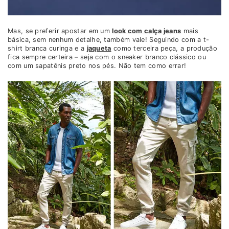
Mas, se preferir apostar em um
look com calça jeans
mais
básica, sem nenhum detalhe, também vale! Seguindo com a t-
shirt branca curinga e a
jaqueta
como terceira peça, a produção
fica sempre certeira – seja com o sneaker branco clássico ou
com um sapatênis preto nos pés. Não tem como errar!