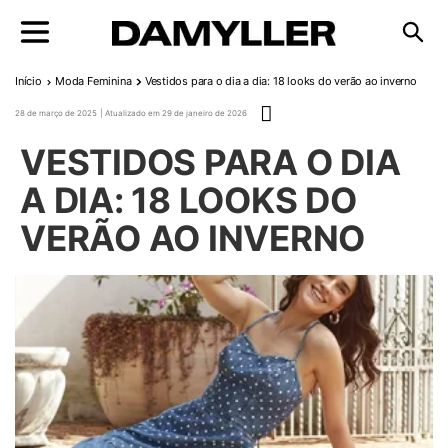
Pular para o conteúdo
Início
Moda Feminina
Vestidos para o dia a dia: 18 looks do verão ao inverno
Publicado em
28 de março de 2025
29 de janeiro de 2026
VESTIDOS PARA O DIA
A DIA: 18 LOOKS DO
VERÃO AO INVERNO