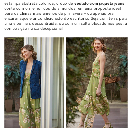
estampa abstrata colorida, o duo de
vestido com jaqueta jeans
conta com o melhor dos dois mundos, em uma proposta ideal
para os climas mais amenos da primavera – ou apenas pra
encarar aquele ar condicionado do escritório. Seja com tênis para
uma vibe mais descontraída, ou com um salto blocado nos pés, a
composição nunca decepciona!