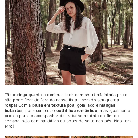
Tão curinga quanto o denim, o look com short alfaiataria preto
não pode ficar de fora da nossa lista – nem do seu guarda-
roupa! Com a
blusa em textura poá
, gola laço e
mangas
bufantes
, por exemplo, o
outfit fica romântico
, mas igualmente
pronto para te acompanhar do trabalho ao date do fim de
semana, seja com sandálias ou botas de salto nos pés. Não tem
erro!