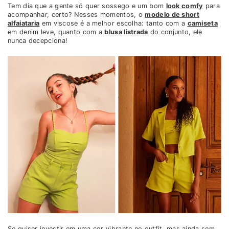
Tem dia que a gente só quer sossego e um bom
look comfy
para
acompanhar, certo? Nesses momentos, o
modelo de short
alfaiataria
em viscose é a melhor escolha: tanto com a
camiseta
em denim leve, quanto com a
blusa listrada
do conjunto, ele
nunca decepciona!
Se quiser investir em uma cor vibrante no outfit, mas ainda sem