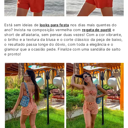
Está sem ideias de
looks para festa
nos dias mais quentes do
ano? Invista na composição vermelha com
regata de paetê
e
short de alfaiataria, sem pensar duas vezes! Com a cor vibrante,
o brilho e a textura da blusa e o corte clássico da peça de baixo,
o resultado passa longe do óbvio, com toda a elegância e o
glamour que a ocasião pede. Finalize com uma sandália de salto
e pronto!