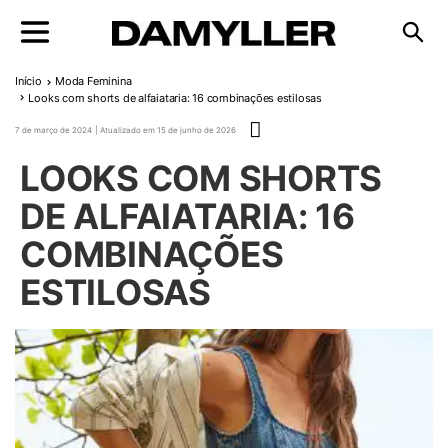
Pular para o conteúdo
Início
Moda Feminina
Looks com shorts de alfaiataria: 16 combinações estilosas
Publicado em
7 de março de 2024
15 de junho de 2026
LOOKS COM SHORTS
DE ALFAIATARIA: 16
COMBINAÇÕES
ESTILOSAS