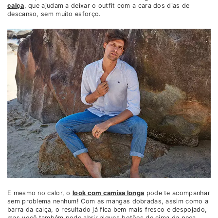
calça
, que ajudam a deixar o outfit com a cara dos dias de
descanso, sem muito esforço.
E mesmo no calor, o
look com camisa longa
pode te acompanhar
sem problema nenhum! Com as mangas dobradas, assim como a
barra da calça, o resultado já fica bem mais fresco e despojado,
mas você também pode abrir alguns botões de cima da peça