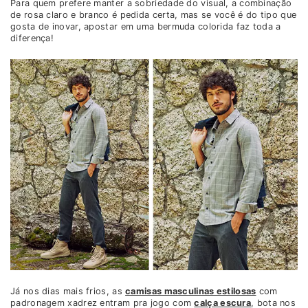
Para quem prefere manter a sobriedade do visual, a combinação
de rosa claro e branco é pedida certa, mas se você é do tipo que
gosta de inovar, apostar em uma bermuda colorida faz toda a
diferença!
Já nos dias mais frios, as
camisas masculinas estilosas
com
padronagem xadrez entram pra jogo com
calça escura
, bota nos