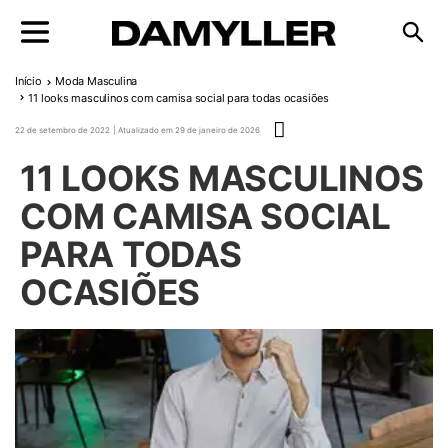
Pular para o conteúdo
Início
Moda Masculina
11 looks masculinos com camisa social para todas ocasiões
Publicado em
22 de setembro de 2022
29 de janeiro de 2026
11 LOOKS MASCULINOS
COM CAMISA SOCIAL
PARA TODAS
OCASIÕES