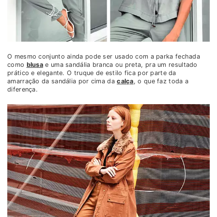
O mesmo conjunto ainda pode ser usado com a parka fechada
como
blusa
e uma sandália branca ou preta, pra um resultado
prático e elegante. O truque de estilo fica por parte da
amarração da sandália por cima da
calça
, o que faz toda a
diferença.