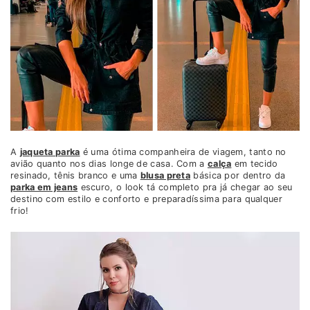
A
jaqueta parka
é uma ótima companheira de viagem, tanto no
avião quanto nos dias longe de casa. Com a
calça
em tecido
resinado, tênis branco e uma
blusa preta
básica por dentro da
parka em jeans
escuro, o look tá completo pra já chegar ao seu
destino com estilo e conforto e preparadíssima para qualquer
frio!