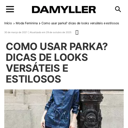
Pular para o conteúdo
Início
Moda Feminina
Como usar parka? dicas de looks versáteis e estilosos
Publicado em
30 de março de 2021
29 de outubro de 2025
COMO USAR PARKA?
DICAS DE LOOKS
VERSÁTEIS E
ESTILOSOS