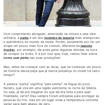
Com comprimento alongado, amarração na cintura e uma vibe
utilitária, a
parka
é um dos
modelos de jaqueta
mais atemporais
e queridinhos do mundo da moda. Porém, justamente por ter um
shape um pouco mais fora do comum, diferente da
jaqueta
trucker
, por exemplo, ela pode gerar algumas dúvidas na hora
de compor os looks. E é por isso que, hoje, vamos falar sobre
como usar parka
nas suas produções!
Mas, antes de começar com as dicas, que tal conhecer um pouco
da história dessa peça que já marca presença no street há tanto
tempo?
A palavra “parka” significa “pele animal” na língua do povo
Nenets, que vive em uma região autônoma no norte da Sibéria.
Ou seja, já dá pra imaginar do que ela era feita e para qual
finalidade, certo? Elas sempre foram utilizadas para proteger as
pessoas do frio, mas em um lugar onde a temperatura costuma
variar para bem abaixo de zero.