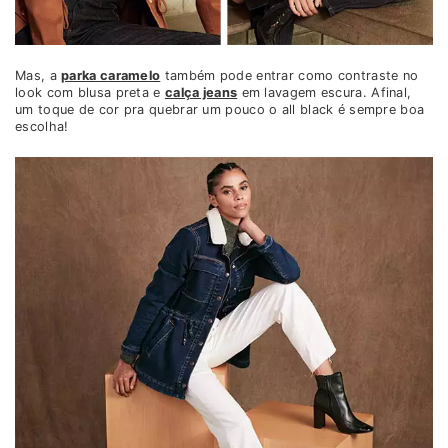
Mas, a
parka caramelo
também pode entrar como contraste no
look com blusa preta e
calça jeans
em lavagem escura. Afinal,
um toque de cor pra quebrar um pouco o all black é sempre boa
escolha!