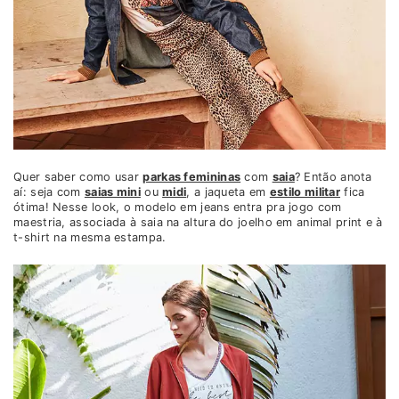
Quer saber como usar
parkas femininas
com
saia
? Então anota
aí: seja com
saias mini
ou
midi
, a jaqueta em
estilo militar
fica
ótima! Nesse look, o modelo em jeans entra pra jogo com
maestria, associada à saia na altura do joelho em animal print e à
t-shirt na mesma estampa.