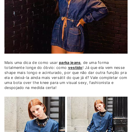
Mais uma dica de como usar
parka jeans
, de uma forma
totalmente longe do óbvio: como
vestido
! Já que ela vem nesse
shape mais longo e acinturado, por que não dar outra função pra
ela e deixá-la ainda mais versátil do que já é? Vale completar com
uma bota over the knee para um visual sexy, fashionista e
despojado na medida certa!